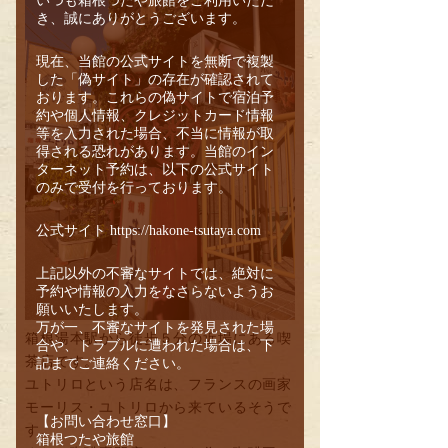
いつも箱根つたや旅館をご利用いただ
き、誠にありがとうございます。
現在、当館の公式サイトを無断で複製
した「偽サイト」の存在が確認されて
おります。これらの偽サイトで宿泊予
約や個人情報、クレジットカード情報
等を入力された場合、不当に情報が取
得される恐れがあります。当館のイン
ターネット予約は、以下の公式サイト
のみで受付を行っております。
公式サイト
https://hakone-tsutaya.com
上記以外の不審なサイトでは、絶対に
予約や情報の入力をなさらないようお
願いいたします。
万が一、不審なサイトを発見された場
箱根湯本駅から徒歩５分の近場にある喫
合や、トラブルに遭われた場合は、下
茶店です。
記までご連絡ください。
ユトリロという店名は、フランスの画家
モーリス・ユトリロから来ているそうで
【お問い合わせ窓口】
す。
箱根つたや旅館