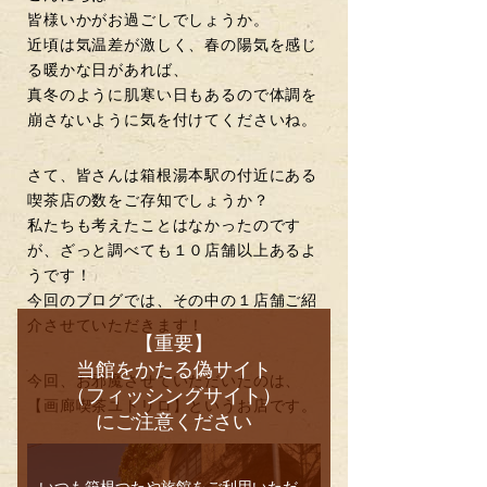
皆様いかがお過ごしでしょうか。
近頃は気温差が激しく、春の陽気を感じ
る暖かな日があれば、
真冬のように肌寒い日もあるので体調を
崩さないように気を付けてくださいね。
さて、皆さんは箱根湯本駅の付近にある
喫茶店の数をご存知でしょうか？
私たちも考えたことはなかったのです
が、ざっと調べても１０店舗以上あるよ
うです！
今回のブログでは、その中の１店舗ご紹
介させていただきます！
【重要】
当館をかたる偽サイト
今回、お邪魔させていただいたのは、
（フィッシングサイト）
【画廊喫茶ユトリロ】というお店です。
にご注意ください