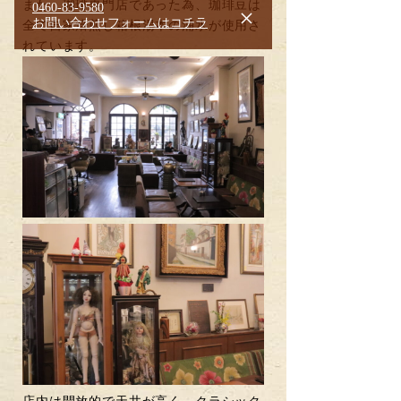
また、珈琲専門店であった為、珈琲豆は
0460-83-9580
×
お問い合わせフォームはコチラ
全て自家焙煎し箱根湯本の涌水が使用さ
れています。