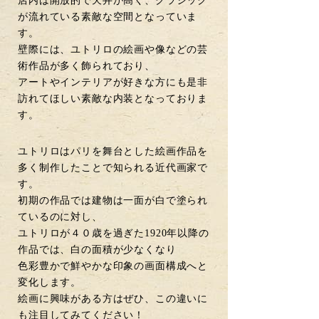
店内は開放的で天井が高く、クラシック
が流れている素敵な空間となっていま
す。
壁際には、ユトリロの絵画や像などの芸
術作品が多く飾られており、
アートやインテリアが好きな方にも是非
訪れてほしい素敵な内装となっておりま
す。
ユトリロはパリを舞台とした絵画作品を
多く制作したことで知られる近代画家で
す。
初期の作品では建物は一面が白で塗られ
ているのに対し、
ユトリロが４０歳を過ぎた1920年以降の
作品では、白の面積が少なくなり
色彩豊かで鮮やかな印象の画面構成へと
変化します。
絵画に興味がある方はぜひ、この違いに
も注目してみてください！