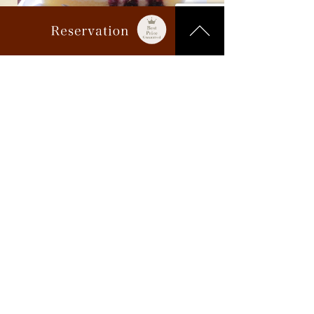
今回ご紹介した以外にも、キノコソース
のハンバーグやレアチーズケーキなど
様々なメニューがございますので、気に
なった方は一度ホームページを覗いてみ
てくださいね！
画廊喫茶ユトリロホームページ
https://www.utrillo-v.com/
Check in - check out date
いかがでしたでしょうか？
前回のグルメの第2弾として喫茶店を紹
介させていただきました。
Guests
是非、他にも沢山あるので湯本に足を運
んで見て下さい！
最後までお読みいただき、ありがとうご
Search
ざいました。